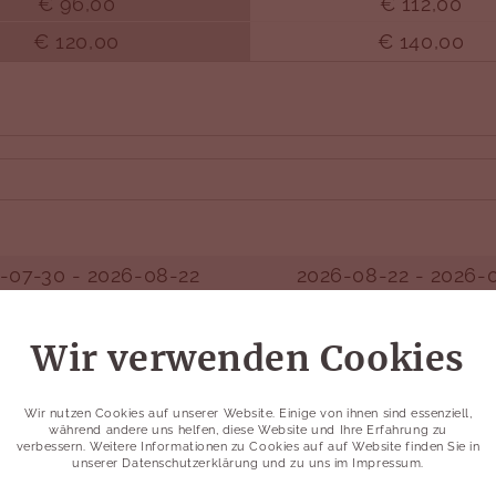
€ 96,00
€ 112,00
€ 120,00
€ 140,00
-07-30 - 2026-08-22
2026-08-22 - 2026-
€ 78,00
€ 91,00
Wir verwenden Cookies
Wir nutzen Cookies auf unserer Website. Einige von ihnen sind essenziell,
während andere uns helfen, diese Website und Ihre Erfahrung zu
verbessern. Weitere Informationen zu Cookies auf auf Website finden Sie in
unserer
Datenschutzerklärung
und zu uns im
Impressum
.