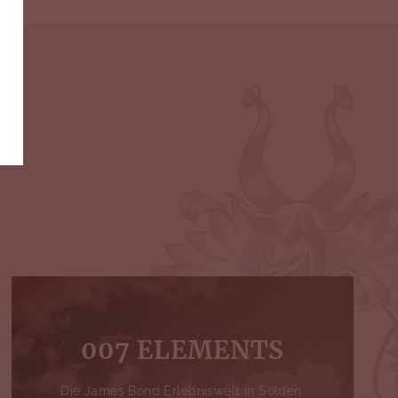
007 ELEMENTS
Die James Bond Erlebniswelt in Sölden.