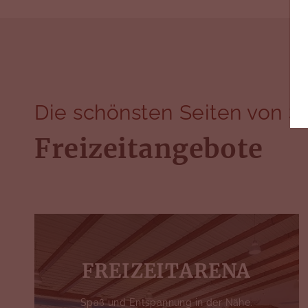
Die schönsten Seiten von S
Freizeitangebote
FREIZEITARENA
Spaß und Entspannung in der Nähe.